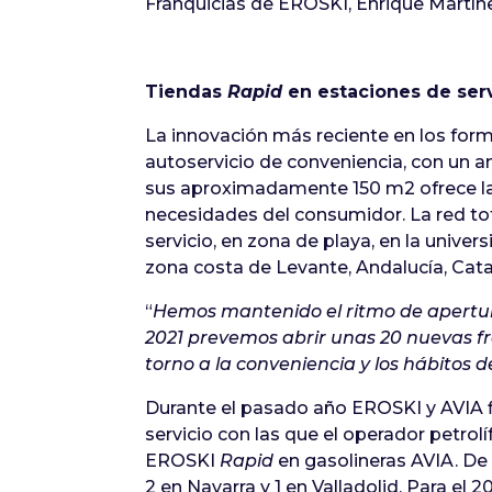
Franquicias de EROSKI, Enrique Martín
Tiendas
Rapid
en estaciones de serv
La innovación más reciente en los for
autoservicio de conveniencia, con un am
sus aproximadamente 150 m2 ofrece la
necesidades del consumidor. La red tot
servicio, en zona de playa, en la unive
zona costa de Levante, Andalucía, Catal
“
Hemos mantenido el ritmo de apertura
2021 prevemos abrir unas 20 nuevas 
torno a la conveniencia y los hábitos 
Durante el pasado año EROSKI y AVIA 
servicio con las que el operador petrol
EROSKI
Rapid
en gasolineras AVIA. De 
2 en Navarra y 1 en Valladolid. Para el