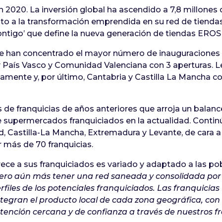
 2020. La inversión global ha ascendido a 7,8 millones
nto a la transformación emprendida en su red de tienda
ontigo’ que define la nueva generación de tiendas EROS
an concentrado el mayor número de inauguraciones son
(4) y País Vasco y Comunidad Valenciana con 3 aperturas. 
amente y, por último, Cantabria y Castilla La Mancha co
de franquicias de años anteriores que arroja un balanc
e supermercados franquiciados en la actualidad. Contin
, Castilla-La Mancha, Extremadura y Levante, de cara a 
r más de 70 franquicias.
ece a sus franquiciados es variado y adaptado a las p
ero aún más tener una red saneada y consolidada por 
perfiles de los potenciales franquiciados. Las franquic
egran el producto local de cada zona geográfica, con
atención cercana y de confianza a través de nuestros f