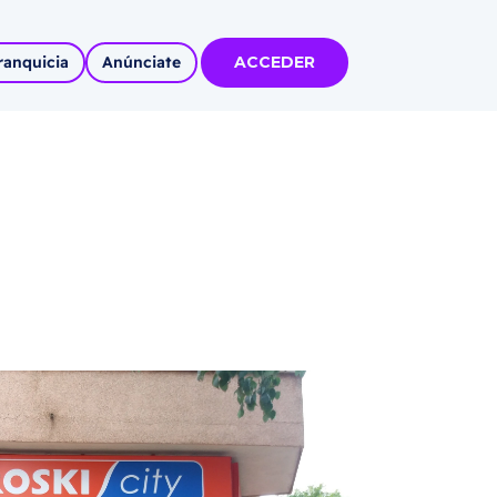
ranquicia
Anúnciate
ACCEDER
tas
olidadas
l
Autoempleo
rídico
 pueblos
invertir
articipa con
tu Marca
 MÁS