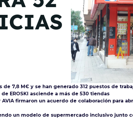
de junio
ICIAS
Madrid 2026 2 -
08
de octubre
Castilla-La Mancha
2026 -
22 de octubre
Barcelona 2026 2 -
05 de noviembre
s de 7,8 M€ y se han generado 312 puestos de traba
VER MÁS
s de EROSKI asciende a más de 530 tiendas
 AVIA firmaron un acuerdo de colaboración para a
ndo un modelo de supermercado inclusivo junto c