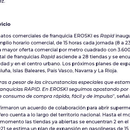
ez.
icio
matos comerciales de franquicia EROSKI es
Rapid
inaugu
plio horario comercial, de 15 horas cada jornada (8 a 23
 mayor oferta comercial por metro cuadrado con 3.600 
al de franquicias
Rapid
asciende a 28 tiendas y se enc
rsidad y en el centro urbano. Los próximos planes de expa
uña, Islas Baleares, País Vasco, Navarra y La Rioja.
s a pesar de las circunstancias especiales que estam
franquicias RAPID. En EROSKI seguimos apostando por
de consumo de compra rápida, fácil y de impulso
”, seña
firmaron un acuerdo de colaboración para abrir super
ífero cuenta a lo largo del territorio nacional. Hasta el
momento las tiendas ya abiertas se encuentran 2 en el P
 2021 se estima un plan de expansión en gasolineras de 15