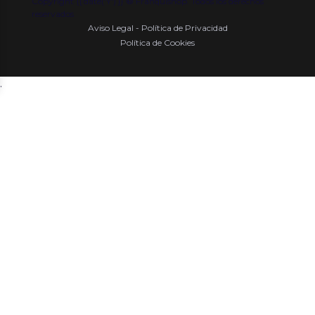
Copyright {{ date('Y') }} ® Franquishop. Todos los derechos
reservados
Aviso Legal - Política de Privacidad
Política de Cookies
.