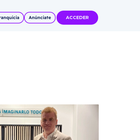
ranquicia
Anúnciate
ACCEDER
tas
olidadas
l
Autoempleo
rídico
 pueblos
invertir
articipa con
tu Marca
 MÁS