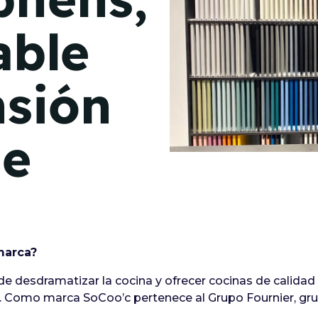
de junio
able
Madrid 2026 2 -
08
de octubre
sión
Castilla-La Mancha
2026 -
22 de octubre
de
Barcelona 2026 2 -
05 de noviembre
VER MÁS
marca?
de desdramatizar la cocina y ofrecer cocinas de calidad 
 Como marca SoCoo’c pertenece al Grupo Fournier, gru