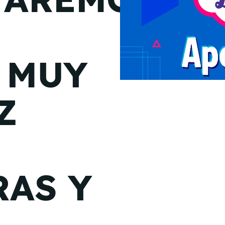
de junio
Madrid 2026 2 -
08
de octubre
 MUY
Castilla-La Mancha
2026 -
22 de octubre
Z
Barcelona 2026 2 -
05 de noviembre
VER MÁS
RAS Y