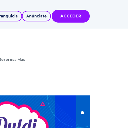
ranquicia
Anúnciate
ACCEDER
tas
olidadas
 Sorpresa Mas
l
Autoempleo
rídico
 pueblos
invertir
articipa con
tu Marca
 MÁS