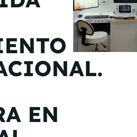
de junio
Madrid 2026 2 -
08
de octubre
IENTO
Castilla-La Mancha
2026 -
22 de octubre
ACIONAL.
Barcelona 2026 2 -
05 de noviembre
VER MÁS
RA EN