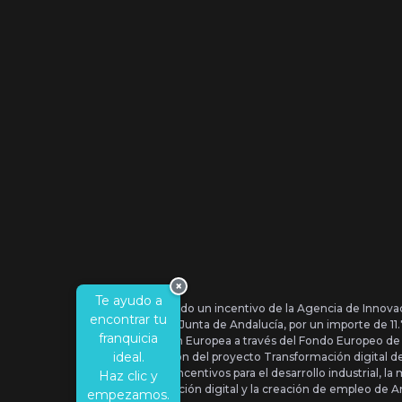
×
Te ayudo a
Se ha recibido un incentivo de la Agencia de Innova
encontrar tu
IDEA, de la Junta de Andalucía, por un importe de 1
franquicia
por la Unión Europea a través del Fondo Europeo de
ideal.
la realización del proyecto Transformación digital 
Orden de Incentivos para el desarrollo industrial, la 
Haz clic y
transformación digital y la creación de empleo de A
empezamos.