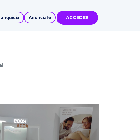
ranquicia
Anúnciate
ACCEDER
tas
olidadas
al
l
Autoempleo
rídico
 pueblos
invertir
articipa con
tu Marca
 MÁS