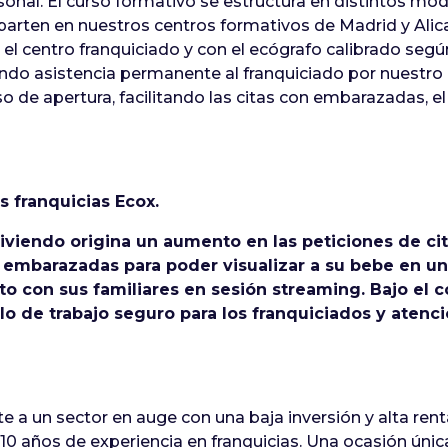
sonal. El curso formativo se estructura en distintos mó
parten en nuestros centros formativos de Madrid y Alican
 el centro franquiciado y con el ecógrafo calibrado seg
ndo asistencia permanente al franquiciado por nuestro 
so de apertura, facilitando las citas con embarazadas, e
s franquicias Ecox.
iviendo origina un aumento en las peticiones de cit
 embarazadas para poder visualizar a su bebe en u
 con sus familiares en sesión streaming. Bajo el c
olo de trabajo seguro para los franquiciados y ate
e a un sector en auge con una baja inversión y alta rent
10 años de experiencia en franquicias. Una ocasión úni