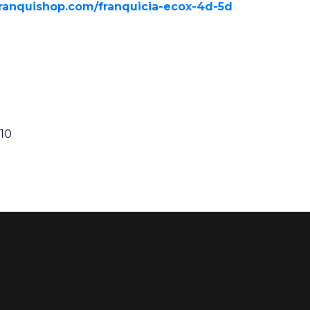
franquishop.com/franquicia-ecox-4d-5d
:10