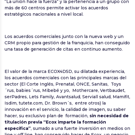
“La unión hace la fuerza” y la pertenencia a un grupo con
más de 60 centros permite activar los acuerdos
estratégicos nacionales a nivel local.
Los acuerdos comerciales junto con la nueva web y un
CRM propio para gestión de la franquicia, han conseguido
una tasa de generación de citas en continuo aumento.
El valor de la marca ECOX4D5D, su dilatada experiencia,
los acuerdos comerciales con las principales marcas del
sector (El Corte Inglés, Prenatal, ONCE, Sanitas, Toys
´rus, babies´rus, Mibebé y yo, Mothercare, Vertbaudet,
serPadres, Lets Family, Avantsalud, Serviall salud, Mamifit,
Isdim, tutete.com, Dr. Brown´s, entre otros) la
innovación en el servicio, la calidad de imagen, su saber
hacer, su exclusivo plan de formación,
sin necesidad de
titulación previa
“Ecox imparte la formación
específica”
, sumado a una fuerte inversión en medios on
line y off line, han conseguido hacer de Ecox un negocio