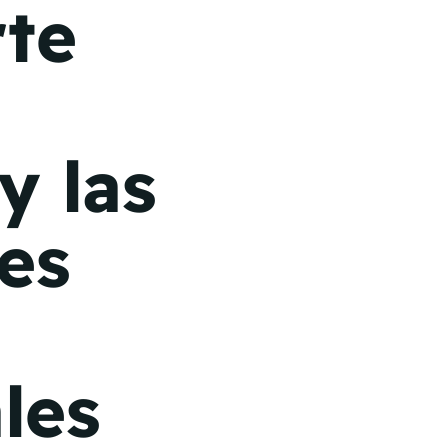
rte
y las
les
les