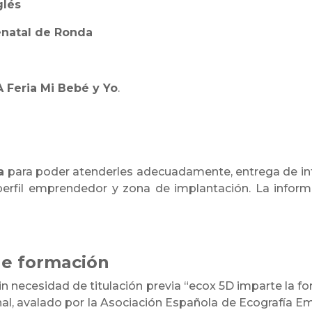
nglés
enatal de Ronda
 Feria Mi Bebé y Yo
.
a
para poder atenderles adecuadamente, entrega de inf
rfil emprendedor y zona de implantación. La informac
de formación
in necesidad de titulación previa “ecox 5D imparte la fo
al, avalado por la Asociación Española de Ecografía Em