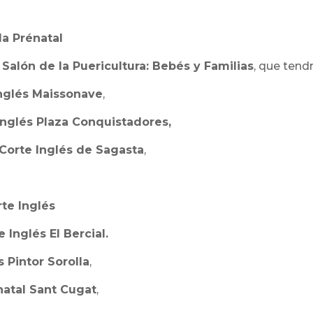
da Prénatal
-
Salón de la Puericultura: Bebés y Familias
, que tend
inglés Maissonave
,
 Inglés Plaza Conquistadores,
 Corte Inglés de Sagasta
,
rte Inglés
e Inglés El Bercial.
s Pintor Sorolla
,
natal Sant Cugat
,