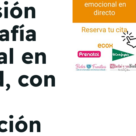
sión
de junio
Madrid 2026 2 -
08
afía
de octubre
Castilla-La Mancha
l en
2026 -
22 de octubre
Barcelona 2026 2 -
d, con
05 de noviembre
VER MÁS
ción