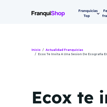
Franquicias
Fe
Top
fr
Por sector
Siguiente fer
Franqui
Supermerca
Hostelería
Inicio
Actualidad Franquicias
Ecox Te Invita A Una Sesion De Ecografia 
Lleva tu ne
Estética y b
08-1
Vending
Madrid 2026
08 de octu
Gimnasios
Ecox te i
IFEMA - Pala
Municipal (Ma
España)