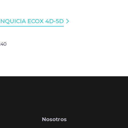
NQUICIA ECOX 4D-5D
:40
Nosotros