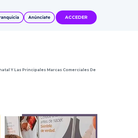
ranquicia
Anúnciate
ACCEDER
tas
olidadas
l
natal Y Las Principales Marcas Comerciales De
Autoempleo
rídico
 pueblos
invertir
articipa con
tu Marca
 MÁS