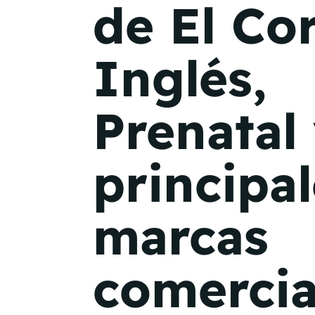
de El Co
Inglés,
Prenatal 
principa
marcas
comercia