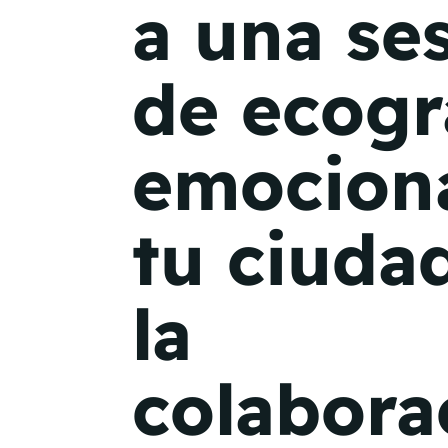
a una se
de ecogr
emociona
tu ciuda
la
colabora