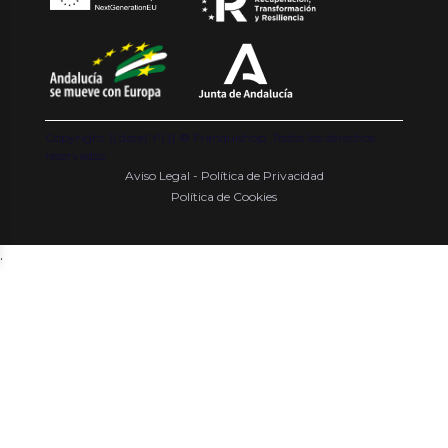
Copyright {{ date('Y') }} ® Franquishop. Todos los derechos
reservados
Aviso Legal - Política de Privacidad
Política de Cookies
.