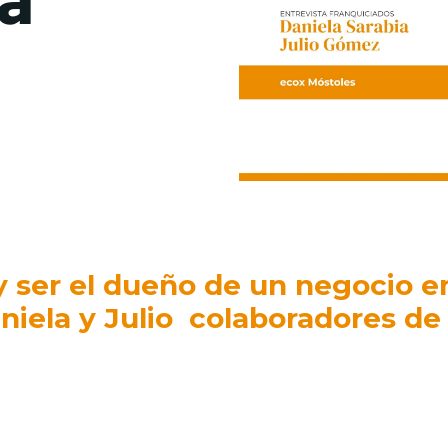
de junio
Madrid 2026 2 -
08
de octubre
Castilla-La Mancha
2026 -
22 de octubre
Barcelona 2026 2 -
05 de noviembre
 y ser el dueño de un negocio 
VER MÁS
niela y Julio colaboradores d