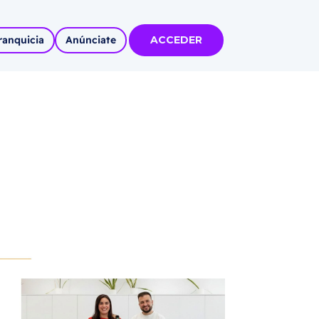
ranquicia
Anúnciate
ACCEDER
tas
olidadas
l
Autoempleo
rídico
 pueblos
invertir
articipa con
tu Marca
 MÁS