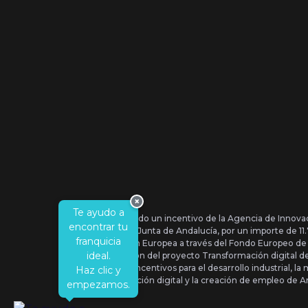
×
Te ayudo a
Se ha recibido un incentivo de la Agencia de Innova
encontrar tu
IDEA, de la Junta de Andalucía, por un importe de 1
franquicia
por la Unión Europea a través del Fondo Europeo de
ideal.
la realización del proyecto Transformación digital 
Orden de Incentivos para el desarrollo industrial, la 
Haz clic y
transformación digital y la creación de empleo de A
empezamos.