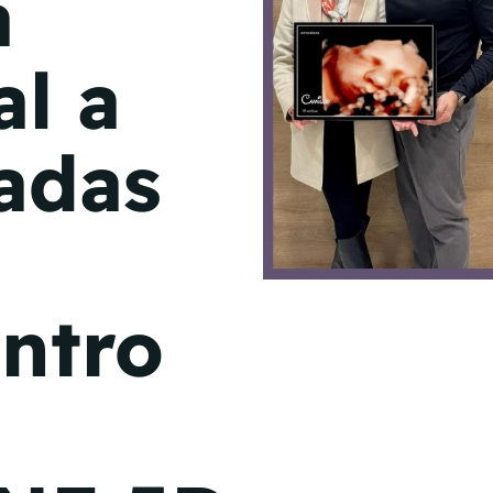
a
de junio
l a
Madrid 2026 2 -
08
de octubre
adas
Castilla-La Mancha
2026 -
22 de octubre
Barcelona 2026 2 -
05 de noviembre
ntro
VER MÁS
,