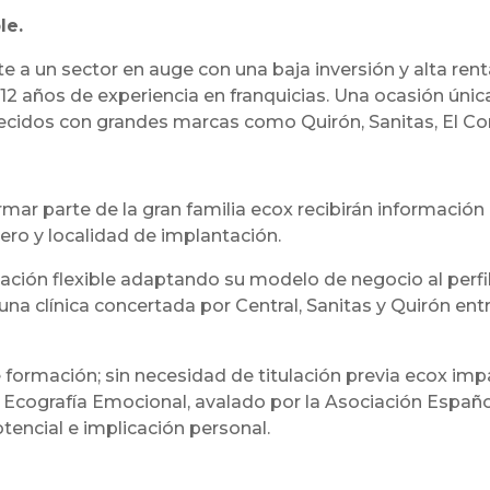
le.
e a un sector en auge con una baja inversión y alta ren
2 años de experiencia en franquicias. Una ocasión úni
ecidos con grandes marcas como Quirón, Sanitas, El Cort
r parte de la gran familia ecox recibirán información g
ero y localidad de implantación.
ción flexible adaptando su modelo de negocio al perf
una clínica concertada por Central, Sanitas y Quirón entr
ormación; sin necesidad de titulación previa ecox impa
n Ecografía Emocional, avalado por la Asociación Españ
otencial e implicación personal.