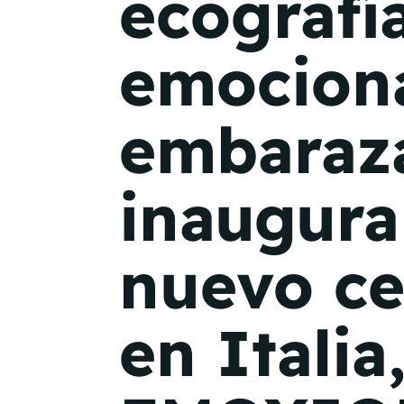
ecografí
emociona
embaraz
inaugura
nuevo ce
en Italia