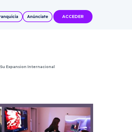
ranquicia
Anúnciate
ACCEDER
tas
olidadas
l
 Su Expansion Internacional
Autoempleo
rídico
 pueblos
invertir
articipa con
tu Marca
 MÁS