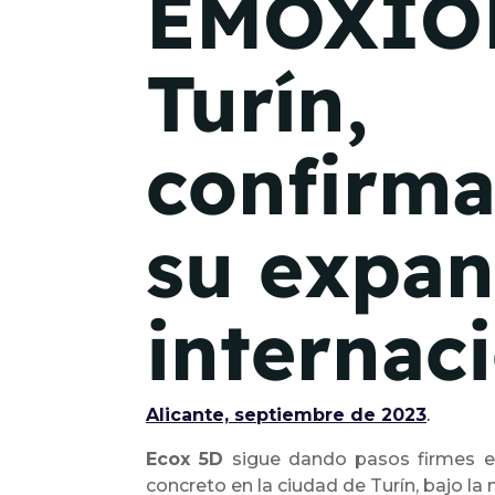
EMOXIO
Turín,
confirm
su expan
internaci
Alicante, septiembre de 2023
.
Ecox 5D
sigue dando pasos firmes en 
concreto en la ciudad de Turín, bajo l