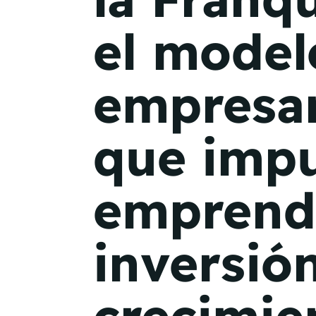
el model
empresar
que impu
emprend
inversió