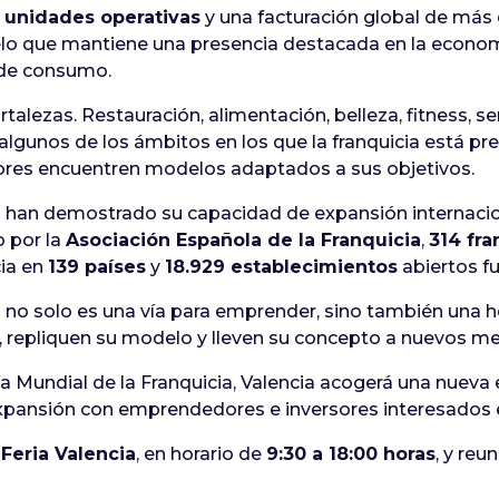
 unidades operativas
y una facturación global de más
delo que mantiene una presencia destacada en la econo
 de consumo.
talezas. Restauración, alimentación, belleza, fitness, se
 algunos de los ámbitos en los que la franquicia está p
ores encuentren modelos adaptados a sus objetivos.
 han demostrado su capacidad de expansión internacio
o por la
Asociación Española de la Franquicia
,
314 fra
cia en
139 países
y
18.929 establecimientos
abiertos f
 no solo es una vía para emprender, sino también una h
 repliquen su modelo y lleven su concepto a nuevos m
ía Mundial de la Franquicia, Valencia acogerá una nueva
xpansión con emprendedores e inversores interesados e
n
Feria Valencia
, en horario de
9:30 a 18:00 horas
, y reu