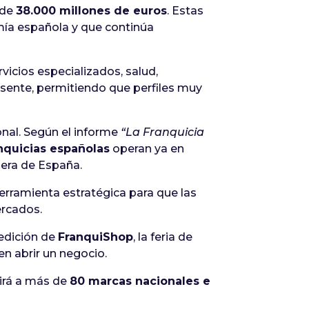
 de
38.000 millones de euros
. Estas
mía española y que continúa
rvicios especializados, salud,
resente, permitiendo que perfiles muy
nal. Según el informe
“La Franquicia
nquicias españolas
operan ya en
uera de España.
erramienta estratégica para que las
ercados.
 edición de
FranquiShop
, la feria de
n abrir un negocio.
nirá a más de
80 marcas nacionales e