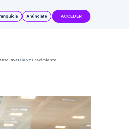
ranquicia
Anúnciate
ACCEDER
tas
olidadas
ento Inversion Y Crecimiento
l
Autoempleo
rídico
 pueblos
invertir
articipa con
tu Marca
 MÁS