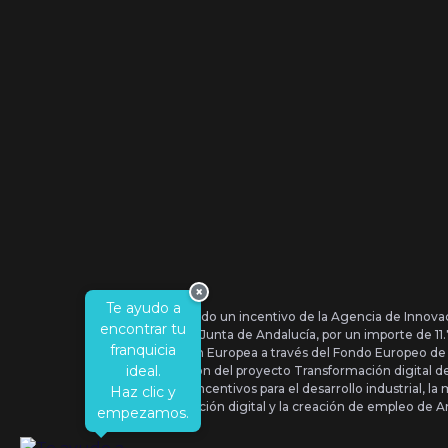
×
Te ayudo a
Se ha recibido un incentivo de la Agencia de Innova
encontrar tu
IDEA, de la Junta de Andalucía, por un importe de 1
franquicia
por la Unión Europea a través del Fondo Europeo de
ideal.
la realización del proyecto Transformación digital 
Orden de Incentivos para el desarrollo industrial, la 
Haz clic y
transformación digital y la creación de empleo de A
empezamos.