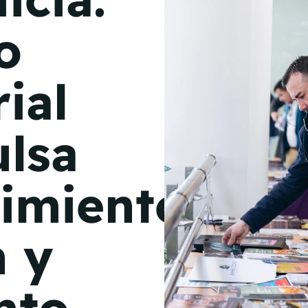
de junio
o
Madrid 2026 2 -
08
de octubre
ial
Castilla-La Mancha
2026 -
22 de octubre
lsa
Barcelona 2026 2 -
05 de noviembre
imiento,
VER MÁS
n y