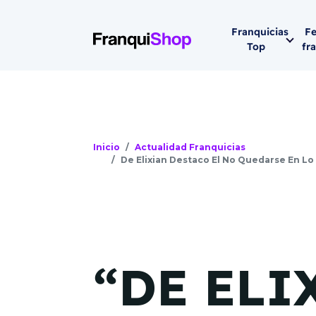
Franquicias
Fe
Top
fr
Por sector
Siguiente fer
Franqui
Supermerca
Hostelería
Inicio
Actualidad Franquicias
De Elixian Destaco El No Quedarse En L
Lleva tu ne
Estética y b
08-1
Vending
Madrid 2026
08 de octu
Gimnasios
“DE ELI
IFEMA - Pala
Municipal (Ma
España)