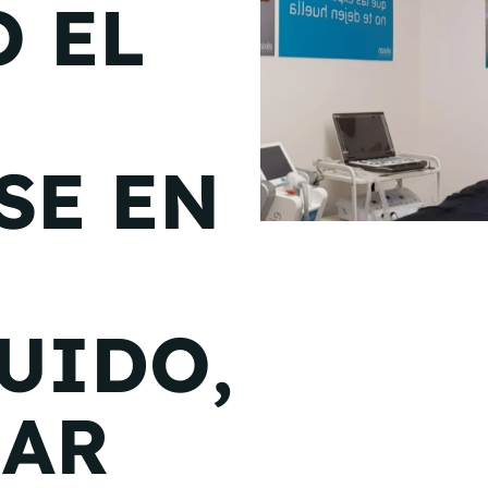
 EL
de junio
Madrid 2026 2 -
08
de octubre
Castilla-La Mancha
SE EN
2026 -
22 de octubre
Barcelona 2026 2 -
05 de noviembre
UIDO,
VER MÁS
CAR