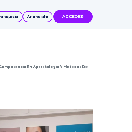
ranquicia
Anúnciate
ACCEDER
tas
olidadas
l
a Competencia En Aparatologia Y Metodos De
Autoempleo
rídico
 pueblos
invertir
articipa con
tu Marca
 MÁS