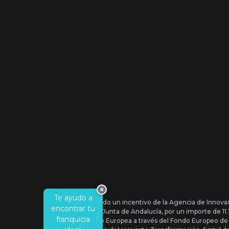
×
Te ayudo a
Se ha recibido un incentivo de la Agencia de Innova
encontrar tu
IDEA, de la Junta de Andalucía, por un importe de 1
franquicia
por la Unión Europea a través del Fondo Europeo de