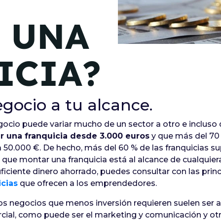
de junio
 UNA
Madrid 2026 2 -
08
de octubre
ICIA?
Castilla-La Mancha
2026 -
22 de octubre
egocio a tu alcance.
Barcelona 2026 2 -
05 de noviembre
ocio puede variar mucho de un sector a otro e incluso 
r una franquicia desde 3.000 euros
y que más del 70 
a 50.000 €. De hecho, más del 60 % de las franquicias su
VER MÁS
que montar una franquicia está al alcance de cualquie
ficiente dinero ahorrado, puedes consultar con las prin
icias
que ofrecen a los emprendedores.
os negocios que menos inversión requieren suelen ser aq
ercial, como puede ser el marketing y comunicación y o