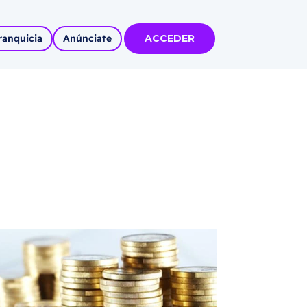
ranquicia
Anúnciate
ACCEDER
tas
olidadas
l
Autoempleo
rídico
 pueblos
invertir
articipa con
tu Marca
 MÁS