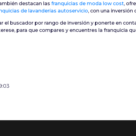
 también destacan las
franquicias de moda low cost
, ofr
anquicias de lavanderías autoservicio
, con una inversión
ar el buscador por rango de inversión y ponerte en con
terese, para que compares y encuentres la franquicia que
9:03