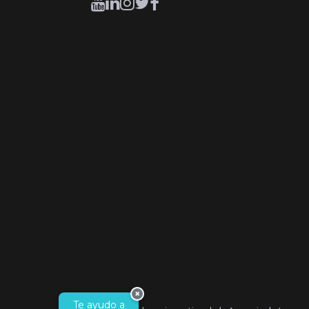
×
Te ayudo a