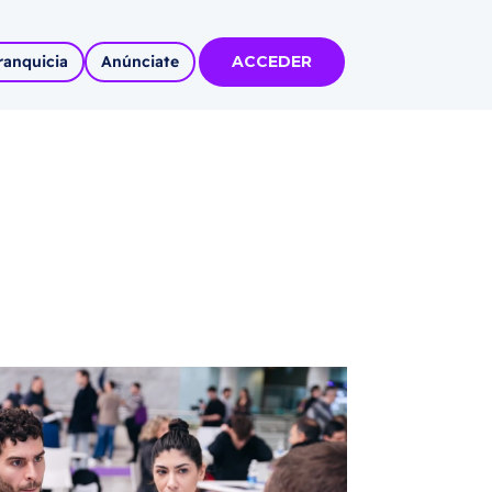
ranquicia
Anúnciate
ACCEDER
tas
olidadas
l
Autoempleo
rídico
 pueblos
invertir
articipa con
tu Marca
 MÁS