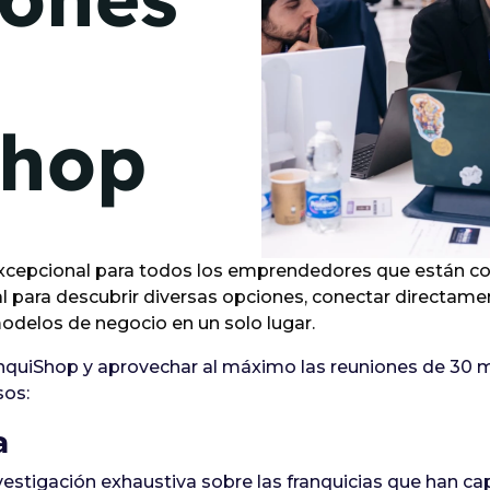
de junio
Madrid 2026 2 -
08
de octubre
Shop
Castilla-La Mancha
2026 -
22 de octubre
Barcelona 2026 2 -
05 de noviembre
xcepcional para todos los emprendedores que están con
deal para descubrir diversas opciones, conectar directam
odelos de negocio en un solo lugar.
VER MÁS
anquiShop y aprovechar al máximo las reuniones de 30 m
sos:
a
 investigación exhaustiva sobre las franquicias que han ca