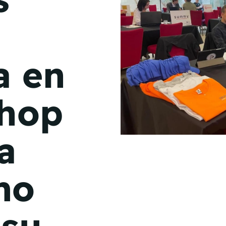
de junio
Madrid 2026 2 -
08
de octubre
a en
Castilla-La Mancha
2026 -
22 de octubre
shop
Barcelona 2026 2 -
05 de noviembre
a
VER MÁS
mo