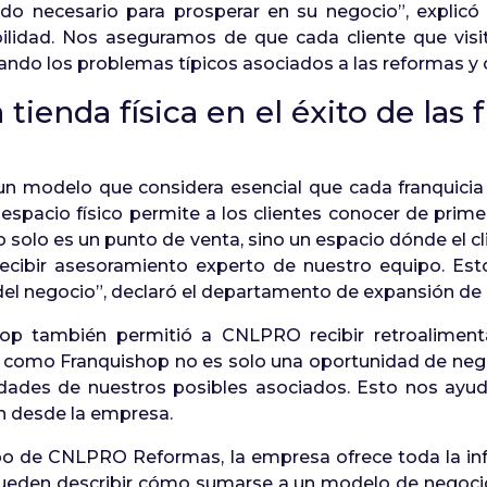
ldo necesario para prosperar en su negocio”, explicó
ilidad. Nos aseguramos de que cada cliente que visit
nando los problemas típicos asociados a las reformas y
tienda física en el éxito de la
modelo que considera esencial que cada franquicia cu
espacio físico permite a los clientes conocer de prime
no solo es un punto de venta, sino un espacio dónde el c
y recibir asesoramiento experto de nuestro equipo. Est
o del negocio”, declaró el departamento de expansión 
shop también permitió a CNLPRO recibir retroalimenta
to como Franquishop no es solo una oportunidad de neg
idades de nuestros posibles asociados. Esto nos ayu
n desde la empresa.
uipo de CNLPRO Reformas, la empresa ofrece toda la in
 pueden describir cómo sumarse a un modelo de negoci