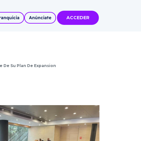
ranquicia
Anúnciate
ACCEDER
tas
olidadas
e De Su Plan De Expansion
l
Autoempleo
rídico
 pueblos
invertir
articipa con
tu Marca
 MÁS