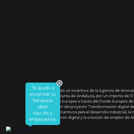
×
Te ayudo a
Se ha recibido un incentivo de la Agencia de Innova
encontrar tu
IDEA, de la Junta de Andalucía, por un importe de 1
franquicia
por la Unión Europea a través del Fondo Europeo de
ideal.
la realización del proyecto Transformación digital 
Orden de Incentivos para el desarrollo industrial, la 
Haz clic y
transformación digital y la creación de empleo de A
empezamos.