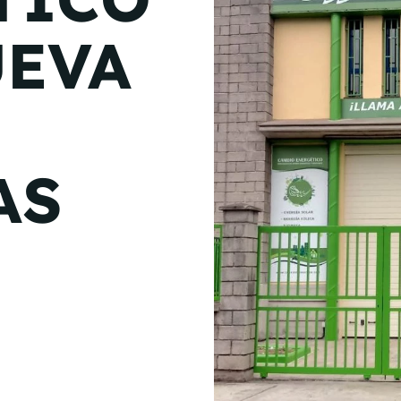
de junio
UEVA
Madrid 2026 2 -
08
de octubre
Castilla-La Mancha
2026 -
22 de octubre
AS
Barcelona 2026 2 -
05 de noviembre
VER MÁS