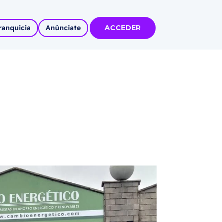
ranquicia
Anúnciate
ACCEDER
tas
olidadas
l
Autoempleo
rídico
 pueblos
invertir
articipa con
tu Marca
 MÁS