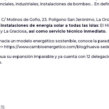
nciales, industriales, instalaciones de bombeo… En defini
n C/ Molinos de Gofio, 23. Polígono San Jerónimo, La Or
nstalaciones de energía solar a todas las islas
: El 
 y La Graciosa
, así como servicio técnico inmediato.
hacia un modelo energético sostenible, conoce la parad
ña >> https://www.cambioenergetico.com/blog/nueva-se
nua su expansión imparable y ya cuenta con 12 delegac
o.
:15