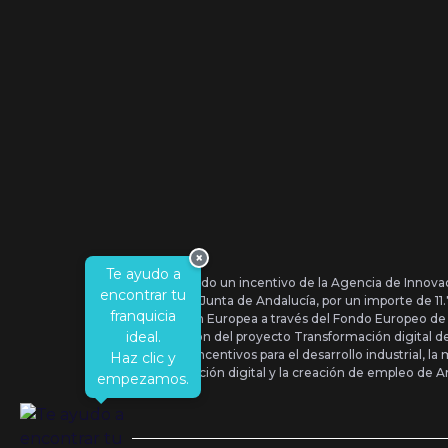
×
Te ayudo a
Se ha recibido un incentivo de la Agencia de Innova
encontrar tu
IDEA, de la Junta de Andalucía, por un importe de 1
franquicia
por la Unión Europea a través del Fondo Europeo de
ideal.
la realización del proyecto Transformación digital 
Orden de Incentivos para el desarrollo industrial, la 
Haz clic y
transformación digital y la creación de empleo de A
empezamos.