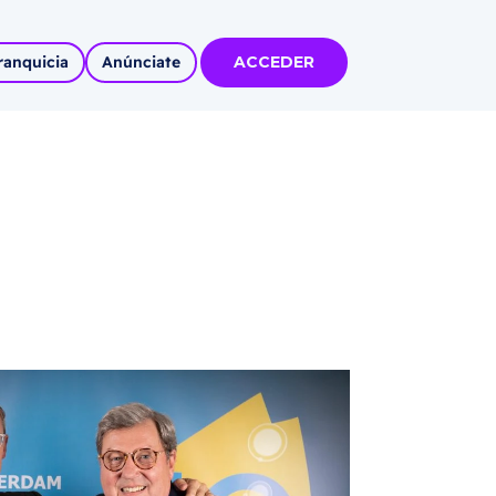
ranquicia
Anúnciate
ACCEDER
tas
olidadas
l
Autoempleo
rídico
 pueblos
invertir
articipa con
tu Marca
 MÁS