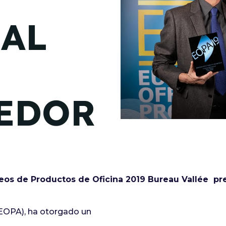
de junio
 AL
Madrid 2026 2 -
08
de octubre
Castilla-La Mancha
2026 -
22 de octubre
EDOR
Barcelona 2026 2 -
05 de noviembre
VER MÁS
eos de Productos de Oficina 2019 Bureau Vallée pr
EOPA), ha otorgado un