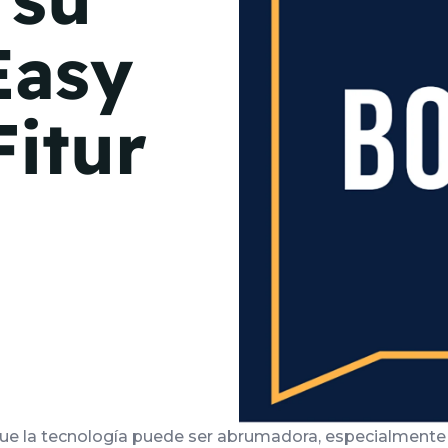
de junio
Easy
Madrid 2026 2 -
08
de octubre
Fitur
Castilla-La Mancha
2026 -
22 de octubre
Barcelona 2026 2 -
05 de noviembre
VER MÁS
e la tecnología puede ser abrumadora, especialmente 