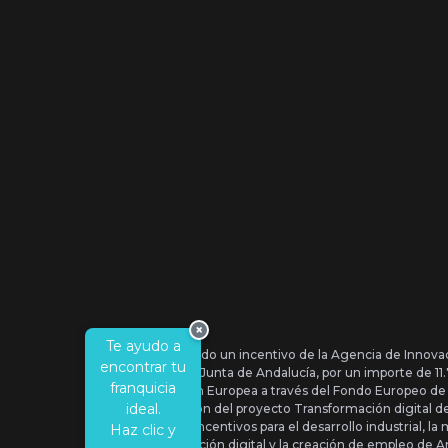
×
Te ayudo a
Se ha recibido un incentivo de la Agencia de Innova
encontrar tu
IDEA, de la Junta de Andalucía, por un importe de 1
franquicia
por la Unión Europea a través del Fondo Europeo de
ideal.
la realización del proyecto Transformación digital 
Orden de Incentivos para el desarrollo industrial, la 
Haz clic y
transformación digital y la creación de empleo de A