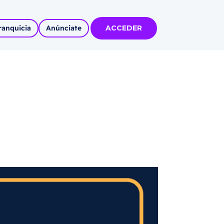
ranquicia
Anúnciate
ACCEDER
tas
olidadas
l
Autoempleo
rídico
 pueblos
invertir
articipa con
tu Marca
 MÁS