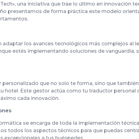
ech», una iniciativa que trae lo último en innovación te
 año presentamos de forma práctica este modelo orient
partamentos.
en adaptar los avances tecnológicos más complejos al le
unque estés implementando soluciones de vanguardia, su
 personalizado que no solo te forma, sino que también
n tu hotel. Este gestor actúa como tu traductor persona
áximo cada innovación.
iones
mática se encarga de toda la implementación técnica. D
mos todos los aspectos técnicos para que puedas centra
ias excepcionales a tus huéspedes.