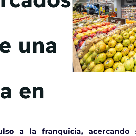
de junio
Madrid 2026 2 -
08
de octubre
e una
Castilla-La Mancha
2026 -
22 de octubre
Barcelona 2026 2 -
05 de noviembre
ia en
VER MÁS
so a la franquicia, acercando 