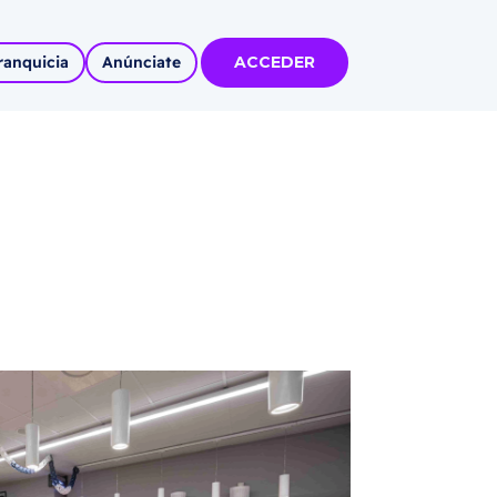
ranquicia
Anúnciate
ACCEDER
tas
olidadas
l
Autoempleo
rídico
 pueblos
invertir
articipa con
tu Marca
 MÁS