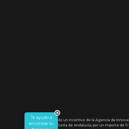
×
Te ayudo a
Se ha recibido un incentivo de la Agencia de Innova
encontrar tu
IDEA, de la Junta de Andalucía, por un importe de 1