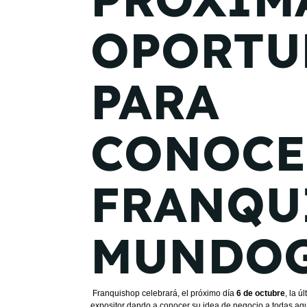
OPORTU
PARA
CONOCE
FRANQU
MUNDO
Franquishop celebrará, el próximo día
6 de octubre
, la ú
expositor dando a conocer su idea de negocio a todas aq