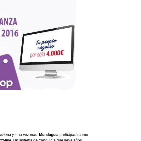
Infórmate
celona
y, una vez más.
Mundoguia
participará como
ff-line
. Un sistema de franquicia que lleva años