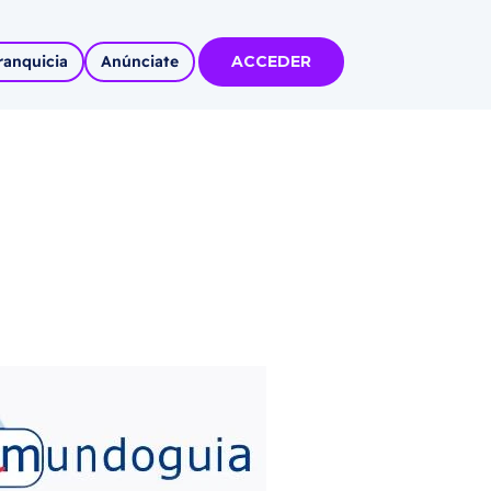
ranquicia
Anúnciate
ACCEDER
tas
olidadas
l
Autoempleo
rídico
 pueblos
invertir
articipa con
tu Marca
 MÁS