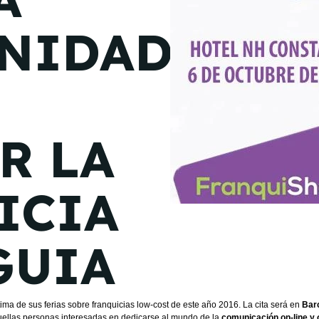
de junio
NIDAD
Madrid 2026 2 -
08
de octubre
Castilla-La Mancha
2026 -
22 de octubre
R LA
Barcelona 2026 2 -
05 de noviembre
ICIA
VER MÁS
GUIA
ltima de sus ferias sobre franquicias low-cost de este año 2016. La cita será en
Bar
uellas personas interesadas en dedicarse al mundo de la
comunicación on-line y o