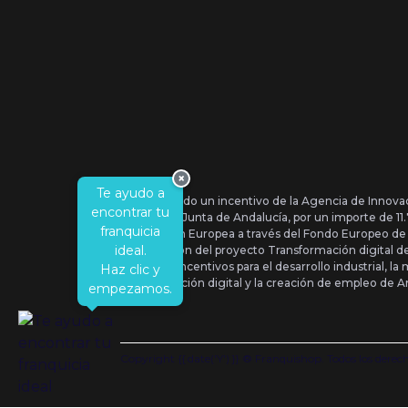
×
Te ayudo a
Se ha recibido un incentivo de la Agencia de Innova
encontrar tu
IDEA, de la Junta de Andalucía, por un importe de 1
franquicia
por la Unión Europea a través del Fondo Europeo de
ideal.
la realización del proyecto Transformación digital 
Orden de Incentivos para el desarrollo industrial, la 
Haz clic y
transformación digital y la creación de empleo de A
empezamos.
Copyright {{ date('Y') }} ® Franquishop. Todos los derec