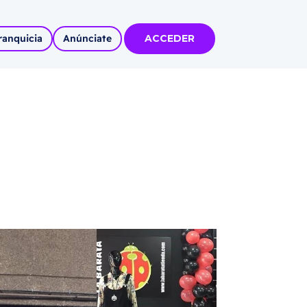
ranquicia
Anúnciate
ACCEDER
tas
olidadas
l
Autoempleo
rídico
 pueblos
invertir
articipa con
tu Marca
 MÁS