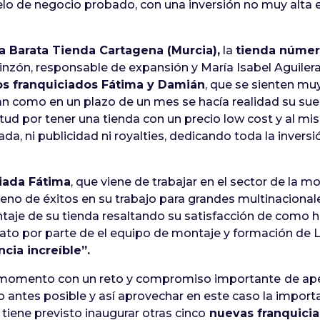
elo de negocio probado, con una inversión no muy alta
a Barata Tienda Cartagena (Murcia),
la
tienda número
nzón, responsable de expansión y María Isabel Aguiler
s franquiciados Fátima y Damián
, que se sienten mu
an como en un plazo de un mes se hacía realidad su su
ud por tener una tienda con un precio low cost y al 
ada, ni publicidad ni royalties, dedicando toda la invers
iada Fátima
, que viene de trabajar en el sector de la
eno de éxitos en su trabajo para grandes multinacionales
ntaje de su tienda resaltando su satisfacción de como
trato por parte de el equipo de montaje y formación de 
cia increíble”.
 momento con un reto y compromiso importante
de ape
lo antes posible y así aprovechar en este caso la impor
a tiene previsto inaugurar otras cinco
nuevas franquicia