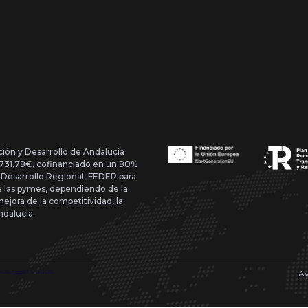
ción y Desarrollo de Andalucía
1.731,78€, cofinanciado en un 80%
 Desarrollo Regional, FEDER para
de las pymes, dependiendo de la
mejora de la competitividad, la
ndalucía.
hos reservados
Av