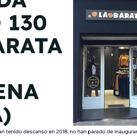
de junio
 130
Madrid 2026 2 -
08
de octubre
ARATA
Castilla-La Mancha
2026 -
22 de octubre
Barcelona 2026 2 -
05 de noviembre
ENA
VER MÁS
)
n tenido descanso en 2018, no han parado de inaugura