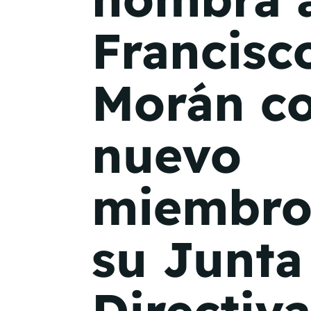
Francisc
Morán c
nuevo
miembro
su Junta