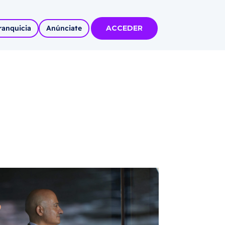
ranquicia
Anúnciate
ACCEDER
tas
olidadas
l
Autoempleo
rídico
 pueblos
invertir
articipa con
tu Marca
 MÁS