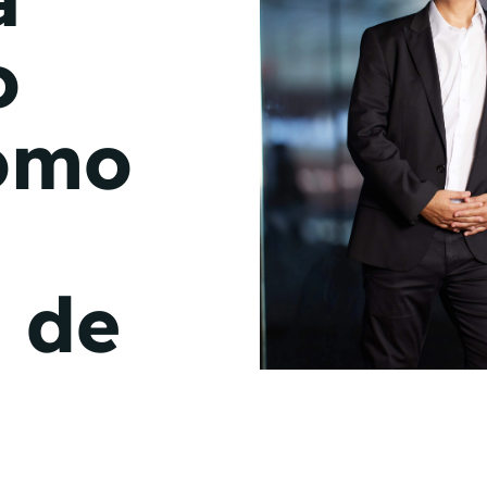
de junio
o
Madrid 2026 2 -
08
de octubre
omo
Castilla-La Mancha
2026 -
22 de octubre
Barcelona 2026 2 -
05 de noviembre
 de
VER MÁS