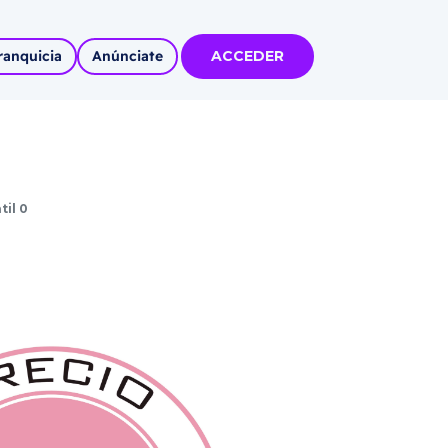
ranquicia
Anúnciate
ACCEDER
tas
olidadas
til 0
l
Autoempleo
rídico
 pueblos
invertir
articipa con
tu Marca
 MÁS