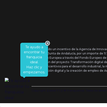
×
Te ayudo a
Se ha recibido un incentivo de la Agencia de Innova
encontrar tu
IDEA, de la Junta de Andalucía, por un importe de 1
franquicia
por la Unión Europea a través del Fondo Europeo de
ideal.
la realización del proyecto Transformación digital 
Orden de Incentivos para el desarrollo industrial, la 
Haz clic y
transformación digital y la creación de empleo de A
empezamos.
Copyright {{ date('Y') }} ® Franquishop. Todos los derec
.