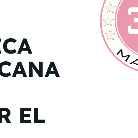
de junio
Madrid 2026 2 -
08
de octubre
ICA
Castilla-La Mancha
2026 -
22 de octubre
CANA
Barcelona 2026 2 -
05 de noviembre
VER MÁS
R EL