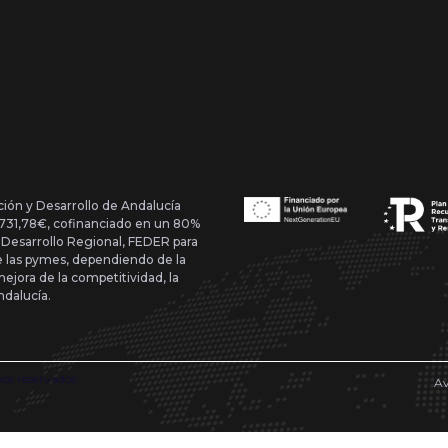
ción y Desarrollo de Andalucía
1.731,78€, cofinanciado en un 80%
 Desarrollo Regional, FEDER para
de las pymes, dependiendo de la
mejora de la competitividad, la
ndalucía.
hos reservados
Av