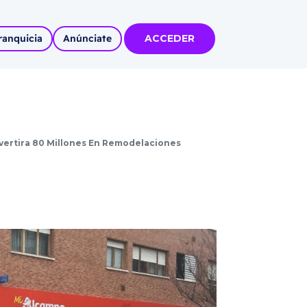
ranquicia
Anúnciate
ACCEDER
tas
olidadas
nvertira 80 Millones En Remodelaciones
l
Autoempleo
rídico
 pueblos
invertir
articipa con
tu Marca
 MÁS