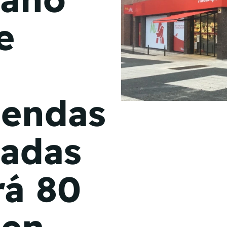
de junio
e
Madrid 2026 2 -
08
de octubre
Castilla-La Mancha
2026 -
22 de octubre
iendas
Barcelona 2026 2 -
05 de noviembre
iadas
VER MÁS
rá 80