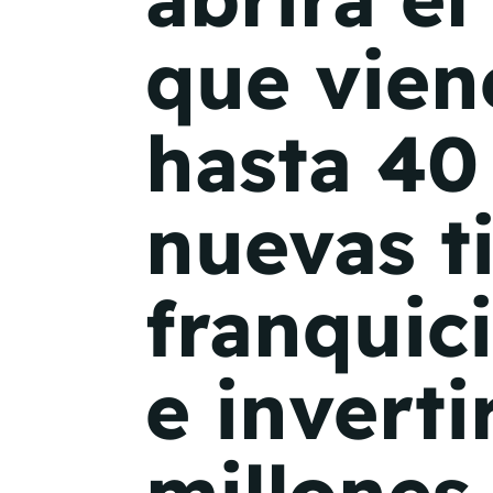
que vien
hasta 40
nuevas t
franquic
e inverti