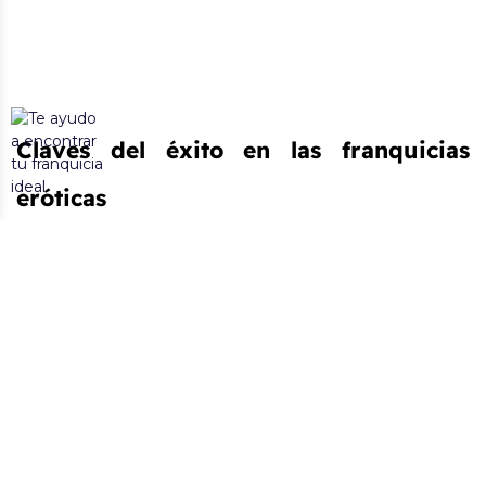
Claves del éxito en las franquicias 
eróticas
Las franquicias eróticas presentan varias razones que las 
convierten en una opción atractiva para emprender.
Mercado en crecimiento
: el bienestar sexual está 
ganando popularidad como parte esencial del 
bienestar general, lo que impulsa la demanda de 
productos eróticos de calidad.
Modelo de negocio consolidado
: las franquicias 
eróticas suelen contar con una estrategia de 
negocio bien definida, con proveedores 
establecidos y marcas reconocidas que atraen a un 