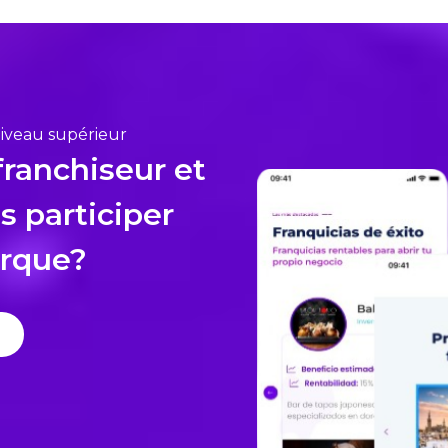
niveau supérieur
franchiseur et
s participer
arque?