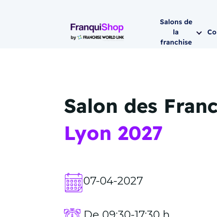
Salons de
la
Co
franchise
Prochaine sa
Salon des Franc
Lyon 2027
19-
Abidjan 202
19 de nove
07-04-2027
Azalaï Hotel A
11, Rue d'Agb
(Abidjan - Cô
De 09:30-17:30 h