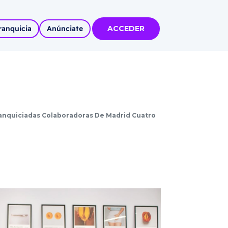
ranquicia
Anúnciate
ACCEDER
tas
olidadas
l
ranquiciadas Colaboradoras De Madrid Cuatro
Autoempleo
rídico
 pueblos
invertir
articipa con
tu Marca
 MÁS