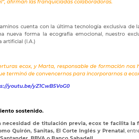
l”, afirman las franquiciadas colaboradoras.
aminos cuenta con la última tecnología exclusiva de l
una nueva forma
la ecografía emocional, nuestro exc
rtificial (I.A.)
erturas ecox, y Marta, responsable de formación no
que terminó de convencernos para incorporarnos a eco
ps://youtu.be/yZ1CwB5VoG0
iento sostenido.
n necesidad de titulación previa, ecox te facilita l
o Quirón, Sanitas, El Corte Inglés y Prenatal
, ent
 Santander, BBVA o Banco Sabadell.