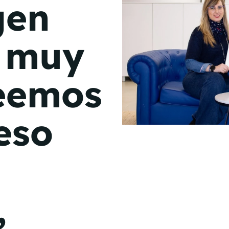
gen
de junio
Madrid 2026 2 -
08
e muy
de octubre
Castilla-La Mancha
reemos
2026 -
22 de octubre
Barcelona 2026 2 -
eso
05 de noviembre
VER MÁS
,