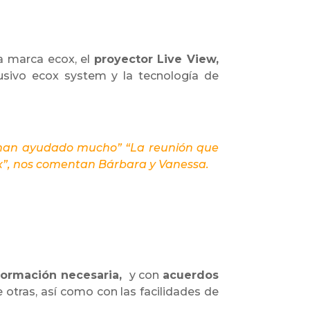
a marca ecox, el
proyector Live View,
lusivo ecox system y la tecnología de
s han ayudado mucho” “La reunión que
x”, nos comentan Bárbara y Vanessa.
a formación necesaria,
y con
acuerdos
re otras, así como con las facilidades de