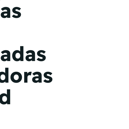
las
iadas
doras
id