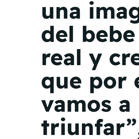
una ima
del beb
real y c
que por 
vamos a
triunfar”