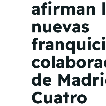
afirman 
nuevas
franquic
colabora
de Madr
Cuatro