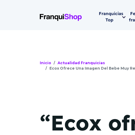
Franquicias
Fe
Top
fr
Por sector
Siguiente fer
Franqui
Supermerca
Hostelería
Inicio
Actualidad Franquicias
Ecox Ofrece Una Imagen Del Bebe Muy Rea
Lleva tu ne
Estética y b
08-1
Vending
Madrid 2026
08 de octu
Gimnasios
“Ecox of
IFEMA - Pala
Municipal (Ma
España)