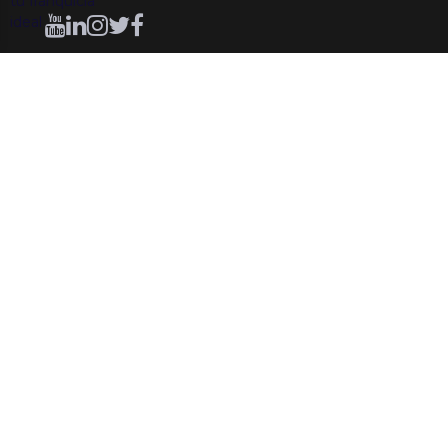
Nosotros
Inscripción de franquiciadores
Ferias de franquicias
Noticias
Nociones Básicas
Contacto
FAQ - Preguntas frecuentes
Ferias y eventos
Marseille 2026
Lyon 2026
Paris 2026
Paris 2026 2
Madrid 2026