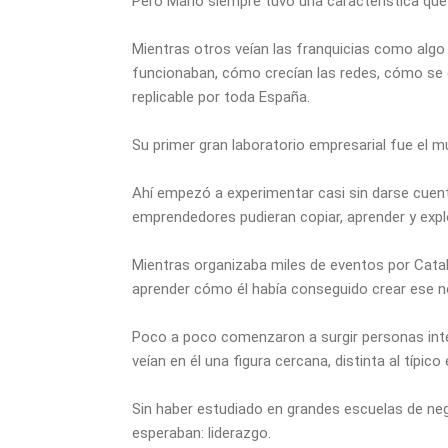
Pero Mario siempre tuvo una característica que
Mientras otros veían las franquicias como algo
funcionaban, cómo crecían las redes, cómo se 
replicable por toda España.
Su primer gran laboratorio empresarial fue el m
Ahí empezó a experimentar casi sin darse cuent
emprendedores pudieran copiar, aprender y exp
Mientras organizaba miles de eventos por Catal
aprender cómo él había conseguido crear ese n
Poco a poco comenzaron a surgir personas int
veían en él una figura cercana, distinta al típico
Sin haber estudiado en grandes escuelas de n
esperaban: liderazgo.