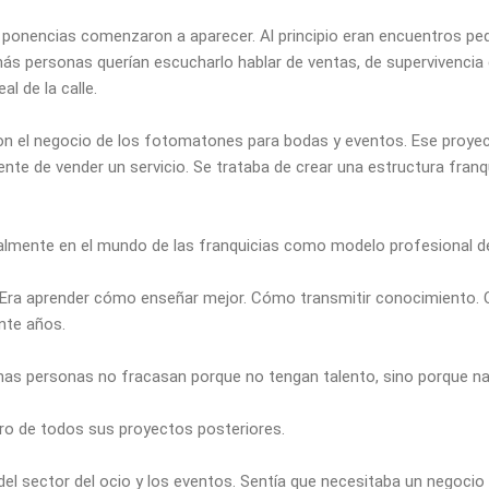
 en ponencias comenzaron a aparecer. Al principio eran encuentros p
ás personas querían escucharlo hablar de ventas, de supervivencia
l de la calle.
n el negocio de los fotomatones para bodas y eventos. Ese proyec
nte de vender un servicio. Se trataba de crear una estructura franqu
lmente en el mundo de las franquicias como modelo profesional de
. Era aprender cómo enseñar mejor. Cómo transmitir conocimiento.
nte años.
as personas no fracasan porque no tengan talento, sino porque na
tro de todos sus proyectos posteriores.
á del sector del ocio y los eventos. Sentía que necesitaba un negoc