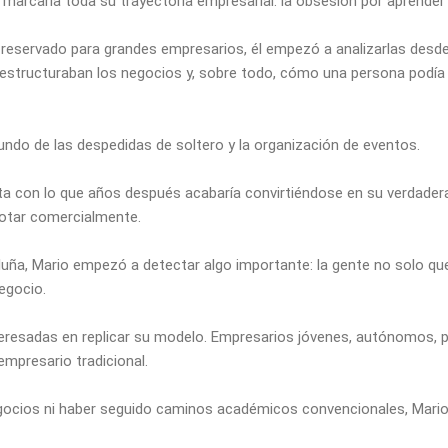
 marcaría toda su trayectoria empresarial: la obsesión por aprende
 reservado para grandes empresarios, él empezó a analizarlas desd
estructuraban los negocios y, sobre todo, cómo una persona podía
undo de las despedidas de soltero y la organización de eventos.
a con lo que años después acabaría convirtiéndose en su verdadera
lotar comercialmente.
uña, Mario empezó a detectar algo importante: la gente no solo que
egocio.
eresadas en replicar su modelo. Empresarios jóvenes, autónomos, 
 empresario tradicional.
egocios ni haber seguido caminos académicos convencionales, Mari