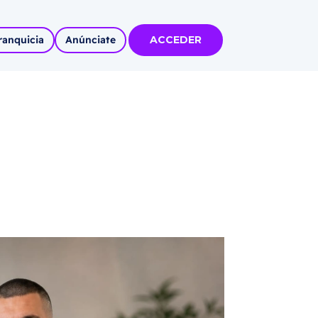
ranquicia
Anúnciate
ACCEDER
tas
olidadas
l
Autoempleo
rídico
 pueblos
invertir
articipa con
tu Marca
 MÁS