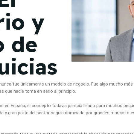
de junio
io y
Madrid 2026 2 -
08
de octubre
o de
Castilla-La Mancha
2026 -
22 de octubre
uicias
Barcelona 2026 2 -
05 de noviembre
as nunca fue únicamente un modelo de negocio. Fue algo mucho más
VER MÁS
s que nadie toma en serio al principio.
s en España, el concepto todavía parecía lejano para muchos pequ
da y gran parte del sector seguía dominado por grandes marcas o est